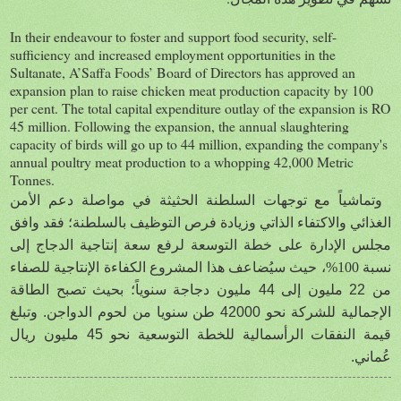
In their endeavour to foster and support food security, self-
sufficiency and increased employment opportunities in the
Sultanate, A’Saffa Foods’ Board of Directors has approved an
expansion plan to raise chicken meat production capacity by 100
per cent. The total capital expenditure outlay of the expansion is RO
45 million. Following the expansion, the annual slaughtering
capacity of birds will go up to 44 million, expanding the company's
annual poultry meat production to a whopping 42,000 Metric
Tonnes.
وتماشياً مع توجهات السلطنة الحثيثة في
مواصلة دعم الأمن
الغذائي والاكتفاء الذاتي وزيادة فرص التوظيف بالسلطنة
؛ فقد
وافق
مجلس الإدارة على خطة التوسعة لرفع سعة إنتاجية الدجاج إلى
نسبة 100%
، حيث سيُضاعف هذا المشروع الكفاءة الإنتاجية للصفاء
من 22 مليون إلى 44 مليون دجاجة سنوياً؛ بحيث تصبح الطاقة
الإجمالية للشركة نحو 42000 طن سنويا من لحوم الدواجن. وتبلغ
قيمة النفقات الرأسمالية للخطة التوسعية نحو 45 مليون ريال
عُماني.