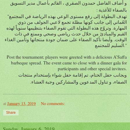
و أضاف الفاضل حمدون الصقري ، القائم بأعمال
مدير التسويق
:
بالصفاء للأغذية
"تهدف البطولة إلى رفع مستوى الوعي بهذه الرياضة في المجتمع
العُماني إلى جانب كونها مظلة تجمع لاعبي الجولف من ذوي
المهارة. وتروّج هذه البطولة التي تقوم الصفاء بتنظيمها سنوياً لهذه
القيم والمبادئ من خلال حدث رياضي وصحي وممتع في ذات
الوقت. وأيضا تأكيد الصفاء على ضمان جودة منتجاتها وتأمين الغذاء
السليم للمجتمع."
Post the tournament; players were greeted with a delicious A’Saffa
barbeque spread. The event came to close with a dinner gala for
participants and other special invitees.
وبجانب حفل الختام، تم إقامة حفل شواء بإستخدام منتجات
الصفاء، و تناول المدعوين والمشاركين وجبة العشاء.
at
January 13, 2019
No comments:
Share
Sunday, January 6, 2019