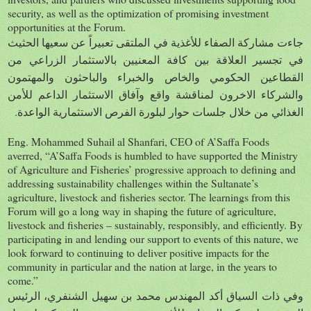
security, as well as the optimization of promising investment
opportunities at the Forum.
جاءت مشاركة الصفاء للأغذية ف
ي الملتقى تعبيراً عن سعيها
الحثيث
في تجسير العلاقة بين كافة المعنيين بالاستثمار الزراعي من
القطاعين الحكومي والخاص والخبراء والباحثون والمهتمون
والشركاء الاخرون لمناقشة واقع وآفاق الاستثمار الداعم للأمن
.
الغذائي من خلال جلسات حوار لبلورة الفرص الاستثمارية الواعدة
Eng. Mohammed Suhail al Shanfari, CEO of A’Saffa Foods
averred, “A’Saffa Foods is humbled to have supported the Ministry
of Agriculture and Fisheries’ progressive approach to defining and
addressing sustainability challenges within the Sultanate’s
agriculture, livestock and fisheries sector. The learnings from this
Forum will go a long way in shaping the future of agriculture,
livestock and fisheries – sustainably, responsibly, and efficiently. By
participating in and lending our support to events of this nature, we
look forward to continuing to deliver positive impacts for the
community in particular and the nation at large, in the years to
come.”
وفي ذات السياق أكد المهندس محمد بن سهيل الشنفري، الرئيس