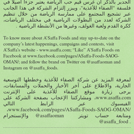
الجدير بالذكر
أ
ن غرس قيم حب الرياضة يعتبر جزءاً أصيلا في
فلسفة "الصفاء للأغذية"، ويبزر إلتزام الشركة في هذا الجانب
عبر تشجيع المجتمع على ممارسة الرياضة من خلال تنظيم
الشركة لعدد من البطولات الرياضية في مختلف الرياضات،
.
ككرة القدم ولعبة الغولف، وغيرها من الأنشطة الرياضية
To know more about A’Saffa Foods and stay up-to-date on the
company’s latest happenings, campaigns and contests, visit
A’Saffa’s website - www.asaffa.com; “Like” A’Saffa Foods on
Facebook at www.facebook.com/pages/ASaffa-Foods-SAOG-
OMAN/; and follow the brand on Twitter on @asaffaoman and
Instagram on @asaffa_foods.
لمعرفة المزيد عن شركة الصفاء للأغذية وخططها التوسعية
الجارية، والاطلاع على آخر الأخبار والحملات والمسابقات،
يرجى زيارة موقع الصفاء للأغذية على الإنترنت
www.asaffa.com
، ومشاركتنا الإعجاب بصفحة الشركة على
الفيسبوك عبر الرابط التالي
www.facebook.com/pages/ASaffa-Foods-SAOG-OMAN/
،
@asaffaoman
ومتابعة حساب تويتر
والإنستجرام
@asaffa_food .