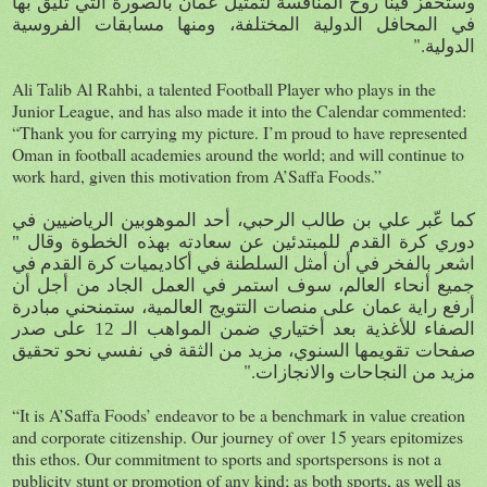
وستحفز فينا روح المنافسة لتمثيل عمان بالصورة التي تليق بها
في المحافل الدولية المختلفة، ومنها مسابقات الفروسية
".
الدولية
Ali Talib Al Rahbi, a talented Football Player who plays in the
Junior League, and has also made it into the Calendar commented:
“Thank you for carrying my picture. I’m proud to have represented
Oman in football academies around the world; and will continue to
work hard, given this motivation from A’Saffa Foods.”
كما ع
بر علي بن طالب الرحبي، أحد الموهوبين الرياضيين في
دوري كرة القدم للمبتدئين عن سعادته بهذه الخطوة وقال "
اشعر بالفخر في أن أمثل السلطنة في أكاديميات كرة القدم في
جميع أنحاء العالم، سوف استمر في العمل الجاد من أجل أن
أرفع راية عمان على منصات التتويج العالمية، ستمنحني مبادرة
الصفاء للأغذية بعد أختياري ضمن المواهب الـ 12 على صدر
صفحات تقويمها السنوي، مزيد من الثقة في نفسي نحو تحقيق
".
مزيد من النجاحات والانجازات
“It is A’Saffa Foods’ endeavor to be a benchmark in value creation
and corporate citizenship. Our journey of over 15 years epitomizes
this ethos. Our commitment to sports and sportspersons is not a
publicity stunt or promotion of any kind; as both sports, as well as