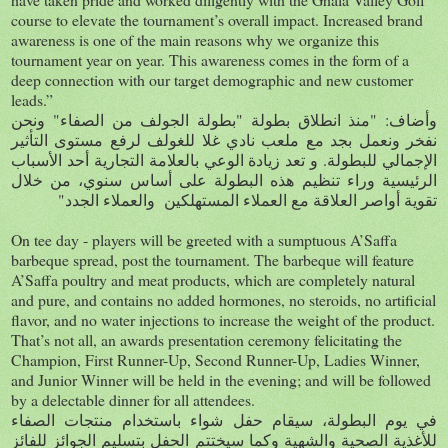
course to elevate the tournament’s overall impact. Increased brand
awareness is one of the main reasons why we organize this
tournament year on year. This awareness comes in the form of a
deep connection with our target demographic and new customer
leads.”
"
"
: "
وأضاف
منذ انطلاق بطولة
بطولة الجولف من الصفاء
ونحن
نفخر ونعمل بجد مع ملعب
نادي غلا للغولف
لرفع مستوى التأثير
.
الإجمالي للبطولة
و تعد زيادة الوعي بالعلامة التجارية أحد الأسباب
الرئيسية وراء تنظيم هذه البطولة على أساس سنوي، من خلال
"
تقوية أواصر العلاقة مع العملاء المستهلكين
والعملاء الجدد
On tee day - players will be greeted with a sumptuous A’Saffa
barbeque spread, post the tournament. The barbeque will feature
A’Saffa poultry and meat products, which are completely natural
and pure, and contains no added hormones, no steroids, no artificial
flavor, and no water injections to increase the weight of the product.
That’s not all, an awards presentation ceremony felicitating the
Champion, First Runner-Up, Second Runner-Up, Ladies Winner,
and Junior Winner will be held in the evening; and will be followed
by a delectable dinner for all attendees.
في يوم البطولة، سيقام حفل شواء باستخدام منتجات الصفاء
للأغذية الصحية والشهية وكما سيختتم الحفل بتسليم الجوائز للفائز