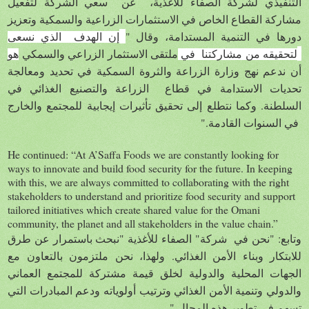
التنفيذي لشركة الصفاء للأغذية، عن سعي الشركة لتفعيل
مشاركة القطاع الخاص في الاستثمارات الزراعية والسمكية وتعزيز
"
دورها في التنمية المستدامة، وقال
إن الهدف
الذي نسعى
لتحقيقه
من مشاركتنا في
ملتقى الاستثمار الزراعي والسمكي
هو
أن ندعم نهج وزارة الزراعة والثروة السمكية في تحديد ومعالجة
تحديات الاستدامة في قطاع الزراعة والتصنيع الغذائي في
.
السلطنة
وكما نتطلع إلى تحقيق تأثيرات إيجابية للمجتمع والخارج
."
في السنوات القادمة
He continued: “At A’Saffa Foods we are constantly looking for
ways to innovate and build food security for the future. In keeping
with this, we are always committed to collaborating with the right
stakeholders to understand and prioritize food security and support
tailored initiatives which create shared value for the Omani
community, the planet and all stakeholders in the value chain.”
"
"
: "
وتابع
نحن في
شركة
الصفاء للأغذية
نبحث باستمرار عن طرق
.
للابتكار وبناء الأمن الغذائي
ولهذا
، نحن ملتزمون بالتعاون مع
الجهات المحلية والدولية لخلق قيمة مشتركة للمجتمع العماني
والدولي وتنمية الأمن الغذائي وترتيب أولوياته ودعم المبادرات التي
."
تسهم في تطوير هذه المجال