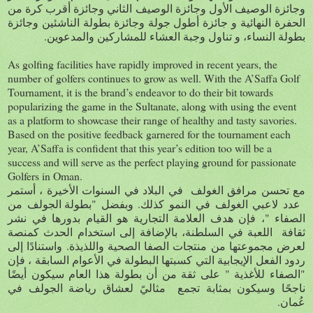
وجائزة الوصيف الأول وجائزة الوصيف الثاني وجائزة أقرب كرة من
الحفرة النهائية و جائزة أطول جولة وجائزة بطولة الناشئين وجائزة
.
بطولة النساء، و تناول وجبة العشاء للمشاركين والمدعوين
As golfing facilities have rapidly improved in recent years, the
number of golfers continues to grow as well. With the A’Saffa Golf
Tournament, it is the brand’s endeavor to do their bit towards
popularizing the game in the Sultanate, along with using the event
as a platform to showcase their range of healthy and tasty savories.
Based on the positive feedback garnered for the tournament each
year, A’Saffa is confident that this year’s edition too will be a
success and will serve as the perfect playing ground for passionate
Golfers in Oman.
مع تحسن مرافق الغولف في البلاد في السنوات الأخيرة ، أستمر
"
.
عدد لاعبي الغولف في النمو كذلك
وبفضل
بطولة الجولف من
"
الصفاء
، فإن هدف العلامة التجارية هو القيام بدورها في نشر
ثقافة اللعبة في السلطنة، بالإضافة إلى استخدام الحدث كمنصة
.
لعرض مجموعتها من منتجات الصفا الصحية واللذيذة
واستنادًا إلى
ردود الفعل الإيجابية التي كسبتها البطولة في الأعوام السابقة ، فإن
"
"
الصفاء للأغذية
على ثقة من أن بطولة هذا العام سيكون أيضًا
ناجحًا وسيكون بمثابة تجمع مثاليً
لعشاق رياضة الجولف في
.
عُمان