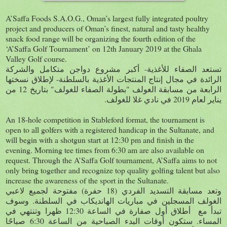
A’Saffa Foods S.A.O.G., Oman’s largest fully integrated poultry
project and producers of Oman’s finest, natural and tasty healthy
snack food range will be organizing the fourth edition of the
‘A’Saffa Golf Tournament’ on 12th January 2019 at the Ghala
Valley Golf course.
-
تستعد الصفاء
للأغذية
أكبر مشروع دواجن متكامل والشركة
-
الرائدة في مجال إنتاج المنتجات الأغذية بالسلطنة
لإطلاق نسختها
12
"
"
الرابعة من مسابقة الغولف
بطولة الصفاء للغولف
بتاريخ
من
.
2019
يناير لعام
في نادي غلا للغولف
An 18-hole competition in Stableford format, the tournament is
open to all golfers with a registered handicap in the Sultanate, and
will begin with a shotgun start at 12:30 pm and finish in the
evening. Morning tee times from 6:30 am are also available on
request. Through the A’Saffa Golf tournament, A’Saffa aims to not
only bring together and recognize top quality golfing talent but also
increase the awareness of the sport in the Sultanate.
)
(18
وتعد مسابقة التسديد الفردي
حفرة
مفتوحة لجميع لاعبي
.
الغولف المسجلين في مباريات الهانديكاب في السلطنة
وسوف
12:30
تبدأ مع أطلاق أول صفارة في الساعة
ظهرا وتنتهي في
6:30
.
المساء
ستكون أوقات البدء الصباحية من الساعة
صباحًا