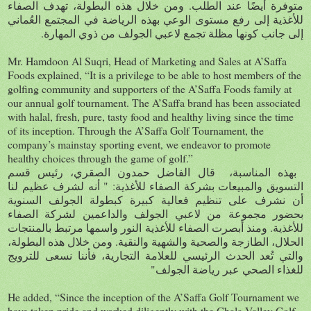
.
متوفرة أيضًا عند الطلب
ومن خلال هذه البطولة، تهدف الصفاء
للأغذية إلى رفع مستوى الوعي بهذه الرياضة في المجتمع العُماني
.
إلى جانب كونها مظلة تجمع لاعبي الجولف من ذوي المهارة
Mr. Hamdoon Al Suqri, Head of Marketing and Sales at A’Saffa
Foods explained, “It is a privilege to be able to host members of the
golfing community and supporters of the A’Saffa Foods family at
our annual golf tournament. The A’Saffa brand has been associated
with halal, fresh, pure, tasty food and healthy living since the time
of its inception. Through the A’Saffa Golf Tournament, the
company’s mainstay sporting event, we endeavor to promote
healthy choices through the game of golf.”
بهذه المناسبة، قال الفاضل حمدون الصقري،
رئيس
قسم
: "
التسويق والمبيعات بشركة الصفاء للأغذية
أنه لشرف عظيم لنا
أن نشرف على تنظيم فعالية كبيرة كبطولة الجولف السنوية
بحضور مجموعة من لاعبي الجولف والداعمين لشركة الصفاء
.
للأغذية
ومنذ أبصرت الصفاء للأغذية النور واسمها مرتبط بالمنتجات
.
الحلال، الطازجة والصحية والشهية والنقية
ومن خلال هذه البطولة،
والتي تُعد الحدث الرئيسي للعلامة التجارية، فأننا نسعى للترويج
"
للغذاء الصحي عبر رياضة الجولف
He added, “Since the inception of the A’Saffa Golf Tournament we
have taken pride and worked diligently with the Ghala Valley Golf