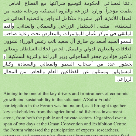
–
دعمًا لمساعي الحكومة لتوسيع شراكتها مع القطاع الخاص
نظمت مؤخراً
وزارة الزراعة والثروة السمكية وبرعاية ذهبية من
الصفاء للأغذية، أكبر مشروع متكامل للدواجن والتصنيع الغذائي في
.
السلطنة، ملتقى الاستثمار الزراعي والسمكي والغذائي
وأقيم
الملتقى في
مركز عُمان للمؤتمرات والمعارض تحت رعاية صاحب
السمو
السيد أسعد بن طارق آل سعيد نائب رئيس الوزراء لشؤون
العلاقات والتعاون الدولي والممثل الخاص لجلالة السلطان ومعالي
الدكتور فؤاد بن جعفر الساجواني وزير الزراعة والثروة السمكية،
و
بحضور عدد من أصحاب السمو والمعالي والسعادة وكبار
المسؤولين وممثلين عن القطاعين العام والخاص من المجال
.
الزراعي
Aiming to be one of the key drivers and frontrunners of economic
growth and sustainability in the sultanate, A’Saffa Foods’
participation in the Forum was but natural, as it brought together
key stakeholders from the agricultural and fisheries investment
arena, from both the public and private sectors. Organized over a
span of two days at the Oman Convention and Exhibition Centre,
the Forum witnessed the participation of experts, researchers,
investors, and partners who discussed investments supporting food