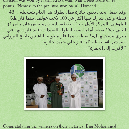
points. ‘Nearest to the pin’ was won by Ali Hameed
.
وقد حصل يحيى بعبود جائزة بطل بطولة هذا العام بتسجيله ل 43
نقطة والتي شارك فيها أكثر عن 100 لاعب غولف، بينما فاز طلال
نقطة، يليه سرينيفاس هابر بالمركز
41
البلوشي بالمركز
الأول ب
39
الثاني ب
نقطة. أما بالنسبة لبطولة السيدات، فقد فازت بها آفي
34 نقطة، بينما فاز ببطولة الناشئين ناصح البرواني
بيتري
بتسجيلها ل
نقطة. كما فاز علي حميد بجائزة
44
بتسجيل
“الأقرب إلى الحفرة".
Congratulating the winners on their victories, Eng Mohammed