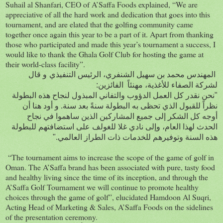
Suhail al Shanfari, CEO of A’Saffa Foods explained, “We are
appreciative of all the hard work and dedication that goes into this
tournament, and are elated that the golfing community came
together once again this year to be a part of it. Apart from thanking
those who participated and made this year’s tournament a success, I
would like to thank the Ghala Golf Club for hosting the game at
their world-class facility”.
المهندس محمد بن سهيل الشنفري، الرئيس التنفيذي
و قال
لشركة الصفاء للأغذية، مهنئاً الفائزين:
"نحن نقدر كل العمل الدؤوب والتفاني المبذول لنجاح هذه البطولة
نظراً للقبول الذي تحظى به البطولة سنةً بعد سنة. و أود هنا أن
أوجه كل الشكر إلى جميع المشاركين الذين ساهموا في نجاح
الحدث لهذا العام، وإلى نادي غلا للغولف على استضافتهم للبطولة
هذه السنة وتوفيرهم للخدمات ذات الطراز العالمي."
“The tournament aims to increase the scope of the game of golf in
Oman. The A’Saffa brand has been associated with pure, tasty food
and healthy living since the time of its inception, and through the
A’Saffa Golf Tournament we will continue to promote healthy
choices through the game of golf”, elucidated Hamdoon Al Suqri,
Acting Head of Marketing & Sales, A’Saffa Foods on the sidelines
of the presentation ceremony.