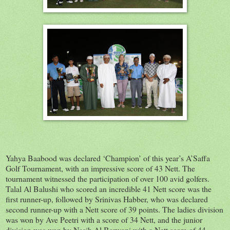
Yahya Baabood was declared ‘Champion’ of this year’s A’Saffa
Golf Tournament, with an impressive score of 43 Nett. The
tournament witnessed the participation of over 100 avid golfers.
Talal Al Balushi who scored an incredible 41 Nett score was the
first runner-up, followed by Srinivas Habber, who was declared
second runner-up with a Nett score of 39 points. The ladies division
was won by Ave Peetri with a score of 34 Nett, and the junior
division was won by Nasih Al Barwani with a Nett score of 44