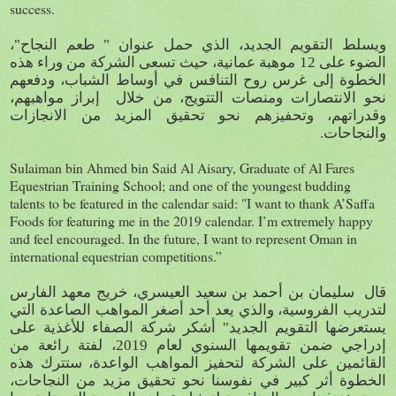
success.
ويسلط التقويم الجديد، الذي حمل عنوان " طعم النجاح"،
الضوء على 12 موهبة عمانية، حيث تسعى الشركة من وراء هذه
الخطوة إلى غرس روح التنافس في أوساط الشباب، ودفعهم
نحو الانتصارات ومنصات التتويج، من خلال إبراز مواهبهم،
وقدراتهم، وتحفيزهم نحو تحقيق المزيد من الانجازات
.
والنجاحات
Sulaiman bin Ahmed bin Said Al Aisary, Graduate of Al Fares
Equestrian Training School; and one of the youngest budding
talents to be featured in the calendar said: "I want to thank A’Saffa
Foods for featuring me in the 2019 calendar. I’m extremely happy
and feel encouraged. In the future, I want to represent Oman in
international equestrian competitions.”
قال سليمان بن أحمد بن سعيد العيسري، خريج معهد الفارس
لتدريب الفروسية، والذي يعد أحد أصغر المواهب الصاعدة التي
يستعرضها التقويم الجديد" أشكر شركة الصفاء للأغذية على
إدراجي ضمن تقويمها السنوي لعام 2019، لفتة رائعة من
القائمين على الشركة لتحفيز المواهب الواعدة، ستترك هذه
الخطوة أثر كبير في نفوسنا نحو تحقيق مزيد من النجاحات،