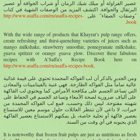
عصير الفراولة أو ميلك شيك الرمان أو شراب الجوافة أو عصير
البرتقال والجوافة. اكتشف المزيد من الوصفات الشهية في كتاب
http://www.asaffa.com/en/asaffa-recipes-
"وصفات الصفاء" على
book
.
With the wide range of products that Khayrat’s pulp range offers,
create refreshing and thirst-quenching varieties of juices such as
mango milkshake, strawberry smoothie, pomegranate milkshake,
guava spritzer or orange guava glow. Discover these fabulous
recipes with A’Saffa’s Recipe Book here on
http://www.asaffa.com/en/asaffa-recipes-book
.
ومن الجدير بالذكر أن لب الفواكه المجمدة تحتوي على قيمة غذائية
عالية تماماً مثل الفواكه الطازجة. فهي غنية بالفيتامينات والمعادن
التي تساعد الجسم على مكافحة الأمراض. كما ويحتوي لب الفاكهة
على ألياف ضرورية لصحة الأمعاء وتساعد الجسم في الحفاظ على
شهيته مفتوحة. ليس ذلك وحسب، فمع لب الفواكه المجمدة من
خيرات، لا داعي لأن تنتظر العائلات حلول موسم معين للاستمتاع
بعصير فاكهة أو تحلية خاصة، بل يمكنهم الاستمتاع بعصير الفاكهة
الذي يحبونه في أي وقت من السنة.
It is noteworthy that frozen fruit pulps are just as nutritious as fresh