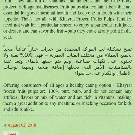
fruit. They are full of vitamins and minerals that help the body
protect itself against diseases. Fruit pulps also contain fibers that are
essential for good intestinal health and keep one in touch with their
appetite. That’s not all, with Khayrat Frozen Fruits Pulps, families
need not wait for a particular season to enjoy a particular fruit juice
or dessert and can savor the fruit--pulp they crave at any point in the
year.
تمنح تشكيلة لب الفواكه المجمدة من خيرات خياراً غذائياً صحياً
لجميع العملاء من مختلف الفئات العمرية – فهي 100% نقية ولا
تحتوي على نكهات صناعية، ولم يتم حقنها بالماء، وتعد غنية
بالفيتامينات، الأمر الذي يجعلها إضافة صحية وشهية لوجبات
الأطفال والكبار على حد سواء.
Offering consumers of all ages a healthy eating option - Khayrat
frozen fruit pulps are 100% pure pulp, and do not contain any
artificial flavors or mix of water, and are rich in vitamins, making
them a great addition to any mealtime or snacking occasion for kids
and adults alike.
at
August 02, 2018
Share