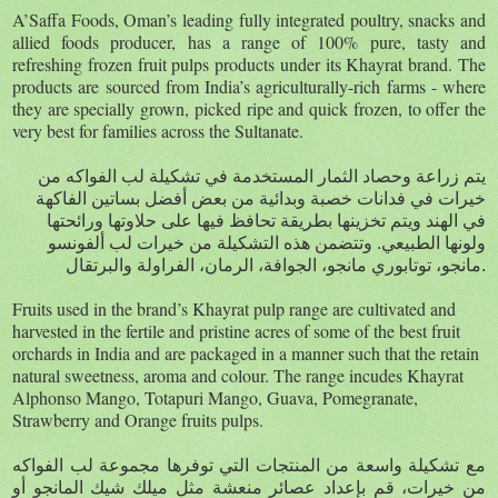
A’Saffa Foods, Oman’s leading fully integrated poultry, snacks and
allied foods producer, has a range of 100% pure, tasty and
refreshing frozen fruit pulps products under its Khayrat brand. The
products are sourced from India’s agriculturally-rich farms - where
they are specially grown, picked ripe and quick frozen, to offer the
very best for families across the Sultanate.
يتم زراعة وحصاد الثمار المستخدمة في تشكيلة لب الفواكه من
خيرات في فدانات خصبة وبدائية من بعض أفضل بساتين الفاكهة
في الهند ويتم تخزينها بطريقة تحافظ فيها على حلاوتها ورائحتها
ولونها الطبيعي. وتتضمن هذه التشكيلة من خيرات لب ألفونسو
مانجو، توتابوري مانجو، الجوافة، الرمان، الفراولة والبرتقال.
Fruits used in the brand’s Khayrat pulp range are cultivated and
harvested in the fertile and pristine acres of some of the best fruit
orchards in India and are packaged in a manner such that the retain
natural sweetness, aroma and colour. The range incudes Khayrat
Alphonso Mango, Totapuri Mango, Guava, Pomegranate,
Strawberry and Orange fruits pulps.
مع تشكيلة واسعة من المنتجات التي توفرها مجموعة لب الفواكه
من خيرات، قم بإعداد عصائر منعشة مثل ميلك شيك المانجو أو